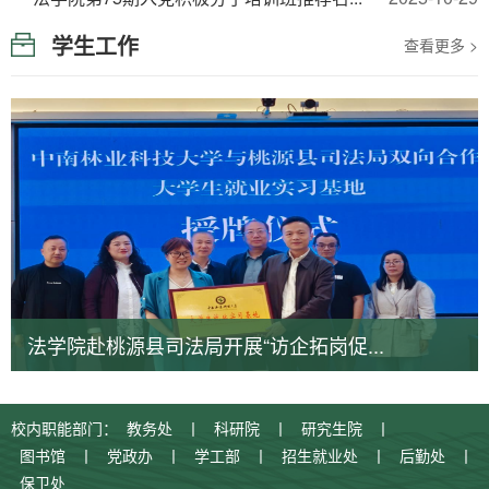
学生工作
查看更多 >
法学院赴桃源县司法局开展“访企拓岗促...
校内职能部门：
教务处
丨
科研院
丨
研究生院
丨
图书馆
丨
党政办
丨
学工部
丨
招生就业处
丨
后勤处
丨
保卫处